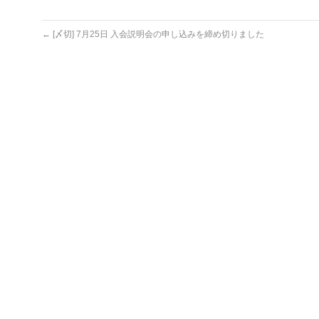
←
[〆切] 7月25日 入会説明会の申し込みを締め切りました